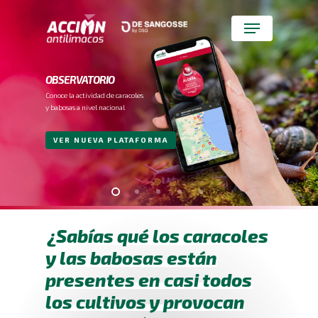
Skip
to
Menu
main
Close
content
Menu
OBSERVATORIO
Conoce la actividad de caracoles
y babosas a nivel nacional
VER NUEVA PLATAFORMA
¿Sabías qué los caracoles
y las babosas están
presentes en casi todos
los cultivos y provocan