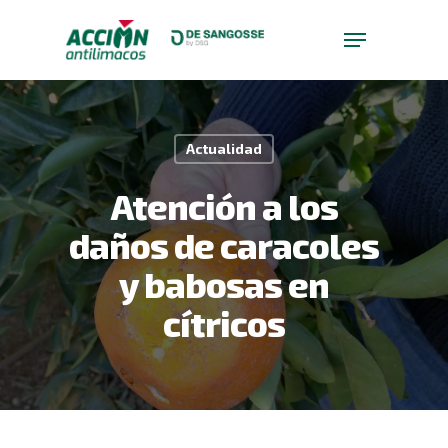
Skip
to
Menu
main
Close
content
Menu
Actualidad
Atención a los
daños de caracoles
y babosas en
cítricos