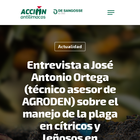
Skip
to
Menu
main
Close
content
Menu
Actualidad
Entrevista a José
Antonio Ortega
(técnico asesor de
AGRODEN) sobre el
manejo de la plaga
en cítricos y
leñosos en