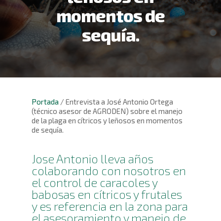
momentos de
sequía.
Portada
/
Entrevista a José Antonio Ortega
(técnico asesor de AGRODEN) sobre el manejo
de la plaga en cítricos y leñosos en momentos
de sequía.
Jose Antonio lleva años
colaborando con nosotros en
el control de caracoles y
babosas en cítricos y frutales
y es referencia en la zona para
el asesoramiento y manejo de